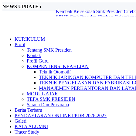
NEWS UPDATE :
SPMB Smk Presiden Cirebon Gelombang I
PENDAFTARAN ONLINE PPDB 2025-
Kegiatan Smatren Ramadhan, Sholat Dhu
Makan Bergizi Gratis ( MGB ) 6 MARET
KORVEY ( EDISI RAMADHAN ) ...
KURIKULUM
PPDB Smk Presiden Kota Cirebon T.A 20
Profil
Berita hoax, Hati hati!! ...
Tentang SMK Presiden
LKBB SMK PRESIDEN Competition Jilid 
Kontak
PENDAFTARAN ONLINE PPDB 2026-2
Profil Guru
Kembali Ke sekolah Smk Presiden Cirebo
KOMPENTENSI KEAHLIAN
Teknik Otomotif
TEKNIK JARINGAN KOMPUTER DAN TEL
TEKNIK PENGELASAN DAN FABRIKASI 
MANAJEMEN PERKANTORAN DAN LAYAN
MODUL AJAR
TEFA SMK PRESIDEN
Sarana Dan Prasarana
Berita Terbaru
PENDAFTARAN ONLINE PPDB 2026-2027
Galeri
KATA ALUMNI
Tracer Study