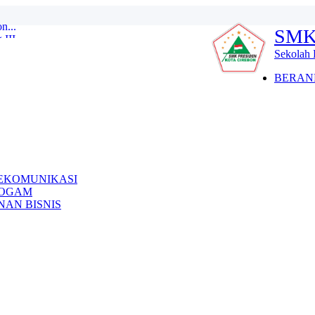
SMK
II...
2026 GELOMBANG 1 MASIH DI BUKA...
Sekolah 
ha dan Tadarus Quran...
 2025...
BERAN
25 / 2026...
III Tingkat SMP/MT s se ...
027 ...
n...
EKOMUNIKASI
LOGAM
AN BISNIS