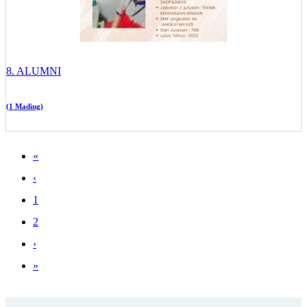
8. ALUMNI
(1 Mading)
«
‹
1
2
›
»