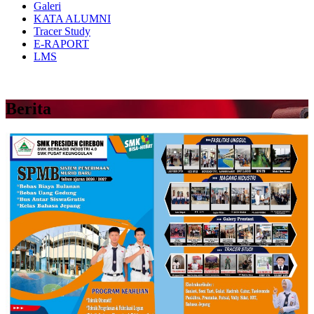
Galeri
KATA ALUMNI
Tracer Study
E-RAPORT
LMS
Berita