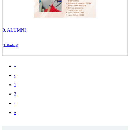
8. ALUMNI
(1 Mading)
«
‹
1
2
›
»