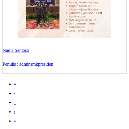
Nadia Santoso
Penulis : adminsmkpresiden
«
‹
1
›
»