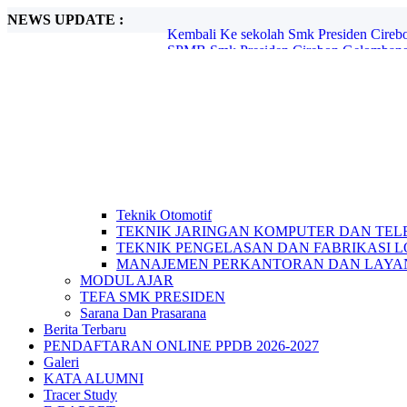
NEWS UPDATE :
SPMB Smk Presiden Cirebon Gelombang I
PENDAFTARAN ONLINE PPDB 2025-
Kegiatan Smatren Ramadhan, Sholat Dhu
Makan Bergizi Gratis ( MGB ) 6 MARET
KORVEY ( EDISI RAMADHAN ) ...
PPDB Smk Presiden Kota Cirebon T.A 20
Berita hoax, Hati hati!! ...
LKBB SMK PRESIDEN Competition Jilid 
PENDAFTARAN ONLINE PPDB 2026-2
Kembali Ke sekolah Smk Presiden Cirebo
Teknik Otomotif
TEKNIK JARINGAN KOMPUTER DAN TEL
TEKNIK PENGELASAN DAN FABRIKASI 
MANAJEMEN PERKANTORAN DAN LAYAN
MODUL AJAR
TEFA SMK PRESIDEN
Sarana Dan Prasarana
Berita Terbaru
PENDAFTARAN ONLINE PPDB 2026-2027
Galeri
KATA ALUMNI
Tracer Study