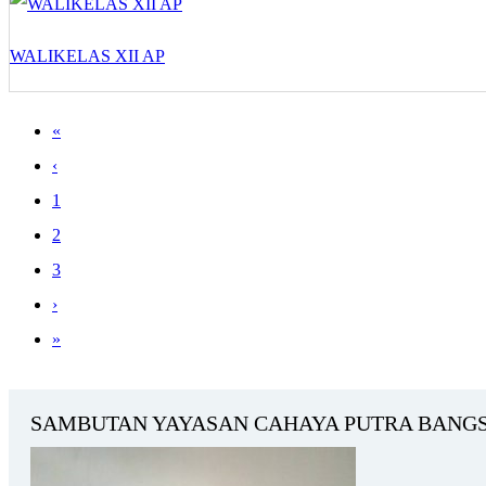
WALIKELAS XII AP
«
‹
1
2
3
›
»
SAMBUTAN YAYASAN CAHAYA PUTRA BANG