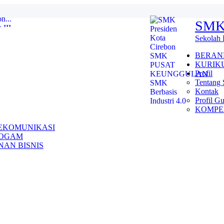
SMK
II...
2026 GELOMBANG 1 MASIH DI BUKA...
Sekolah 
ha dan Tadarus Quran...
 2025...
BERAN
KURIK
25 / 2026...
Profil
Tentang
III Tingkat SMP/MT s se ...
Kontak
027 ...
Profil G
n...
KOMPE
EKOMUNIKASI
LOGAM
AN BISNIS