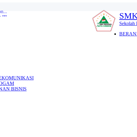
II...
SMK
2026 GELOMBANG 1 MASIH DI BUKA...
ha dan Tadarus Quran...
Sekolah 
 2025...
BERAN
25 / 2026...
III Tingkat SMP/MT s se ...
027 ...
n...
EKOMUNIKASI
LOGAM
AN BISNIS