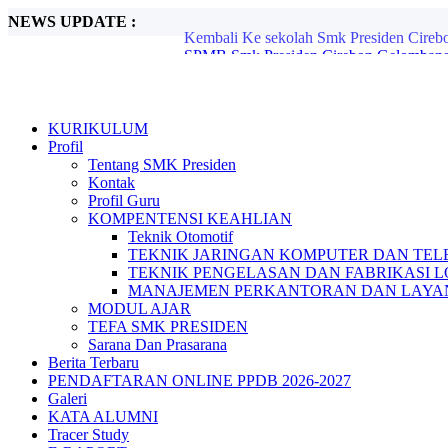
NEWS UPDATE :
SPMB Smk Presiden Cirebon Gelombang I
PENDAFTARAN ONLINE PPDB 2025-
Kegiatan Smatren Ramadhan, Sholat Dhu
Makan Bergizi Gratis ( MGB ) 6 MARET
KORVEY ( EDISI RAMADHAN ) ...
PPDB Smk Presiden Kota Cirebon T.A 20
KURIKULUM
Berita hoax, Hati hati!! ...
Profil
LKBB SMK PRESIDEN Competition Jilid 
Tentang SMK Presiden
PENDAFTARAN ONLINE PPDB 2026-2
Kontak
Kembali Ke sekolah Smk Presiden Cirebo
Profil Guru
KOMPENTENSI KEAHLIAN
Teknik Otomotif
TEKNIK JARINGAN KOMPUTER DAN TEL
TEKNIK PENGELASAN DAN FABRIKASI 
MANAJEMEN PERKANTORAN DAN LAYAN
MODUL AJAR
TEFA SMK PRESIDEN
Sarana Dan Prasarana
Berita Terbaru
PENDAFTARAN ONLINE PPDB 2026-2027
Galeri
KATA ALUMNI
Tracer Study