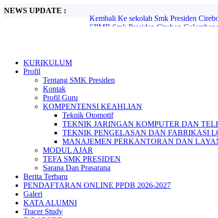
NEWS UPDATE :
SPMB Smk Presiden Cirebon Gelombang I
PENDAFTARAN ONLINE PPDB 2025-
Kegiatan Smatren Ramadhan, Sholat Dhu
Makan Bergizi Gratis ( MGB ) 6 MARET
KORVEY ( EDISI RAMADHAN ) ...
KURIKULUM
PPDB Smk Presiden Kota Cirebon T.A 20
Profil
Berita hoax, Hati hati!! ...
Tentang SMK Presiden
LKBB SMK PRESIDEN Competition Jilid 
Kontak
PENDAFTARAN ONLINE PPDB 2026-2
Profil Guru
Kembali Ke sekolah Smk Presiden Cirebo
KOMPENTENSI KEAHLIAN
Teknik Otomotif
TEKNIK JARINGAN KOMPUTER DAN TEL
TEKNIK PENGELASAN DAN FABRIKASI 
MANAJEMEN PERKANTORAN DAN LAYAN
MODUL AJAR
TEFA SMK PRESIDEN
Sarana Dan Prasarana
Berita Terbaru
PENDAFTARAN ONLINE PPDB 2026-2027
Galeri
KATA ALUMNI
Tracer Study