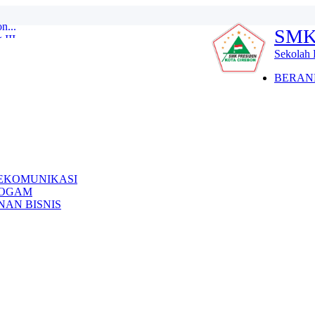
SMK
II...
2026 GELOMBANG 1 MASIH DI BUKA...
Sekolah 
ha dan Tadarus Quran...
 2025...
BERAN
25 / 2026...
III Tingkat SMP/MT s se ...
027 ...
n...
EKOMUNIKASI
LOGAM
AN BISNIS