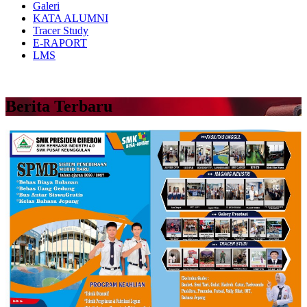
Galeri
KATA ALUMNI
Tracer Study
E-RAPORT
LMS
Berita Terbaru